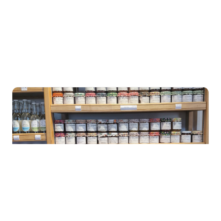
Confitures & miels
Confitures artisanales aux fruits de saison et miels