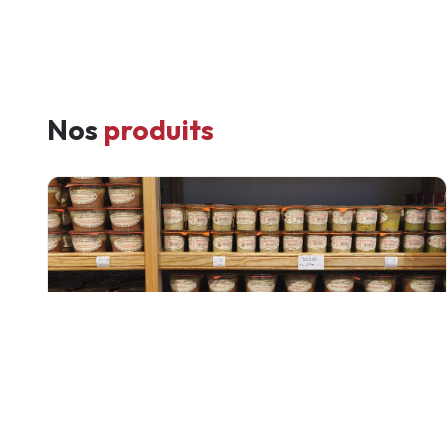
Nos
produits
Conserves & terrines
Pâtés, rillettes, terrines de poisson et de viande,