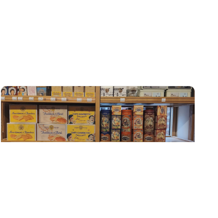
Biscuits & sablés
Sablés, Cœurs de Picardie et autres douceurs à